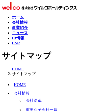
コ
ナ
ン
ビ
テ
ゲ
ホーム
ン
ー
会社情報
ツ
シ
事業紹介
へ
ョ
ニュース
ス
ン
IR情報
キ
に
CSR
ッ
移
プ
動
サイトマップ
HOME
サイトマップ
HOME
会社情報
会社沿革
重要な子会社一覧