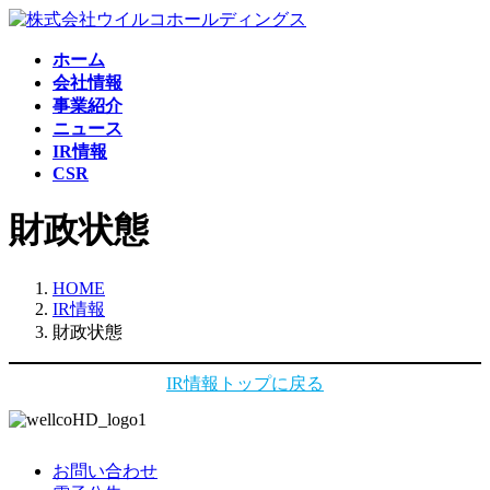
コ
ナ
ン
ビ
ホーム
テ
ゲ
会社情報
ン
ー
事業紹介
ツ
シ
ニュース
へ
ョ
IR情報
ス
ン
CSR
キ
に
ッ
移
財政状態
プ
動
HOME
IR情報
財政状態
IR情報トップに戻る
お問い合わせ