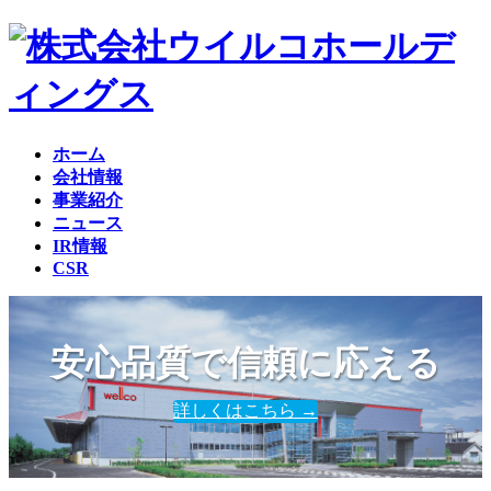
コ
ナ
ン
ビ
テ
ゲ
ン
ー
ツ
シ
へ
ョ
ホーム
ス
ン
会社情報
キ
に
事業紹介
ッ
移
ニュース
プ
動
IR情報
CSR
安心品質で信頼に応える
詳しくはこちら →