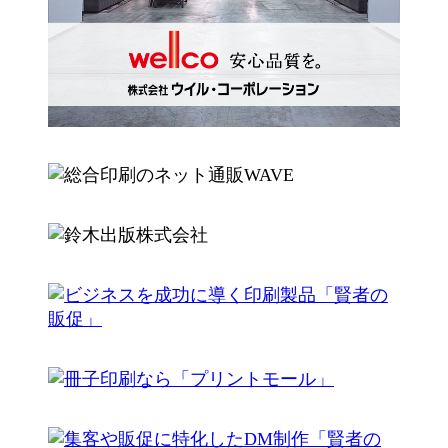
ス
ラ
イ
ス
ダ
ラ
ー
イ
ア
ダ
イ
ー
テ
ア
ム
イ
リ
テ
ン
ム
ク
リ