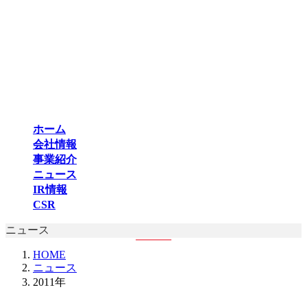
コ
ナ
ン
ビ
テ
ゲ
ン
ー
ツ
シ
へ
ョ
ス
ン
キ
に
ッ
移
ホーム
プ
動
会社情報
事業紹介
ニュース
IR情報
CSR
ニュース
HOME
ニュース
2011年